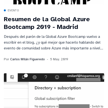
EVENTO
Resumen de la Global Azure
Bootcamp 2019 - Madrid
Después del parón de la Global Azure Bootcamp vuelvo a
escribir en el blog, ¿y qué mejor que hacerlo hablando del
evento de comunidad sobre Azure más importante a nivel
mundial? ¿En qué consistió? ¿De qué hablamos Alberto y
Por
Carlos Milán Figueredo
5 May. 2019
servidor? ¿Hubo lab científico? ¡Respuestas en el artículo!