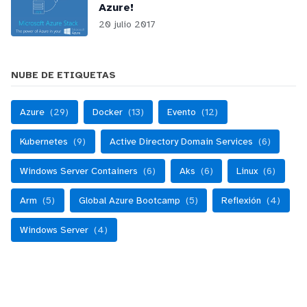
Azure!
20 julio 2017
NUBE DE ETIQUETAS
Azure
(29)
Docker
(13)
Evento
(12)
Kubernetes
(9)
Active Directory Domain Services
(6)
Windows Server Containers
(6)
Aks
(6)
Linux
(6)
Arm
(5)
Global Azure Bootcamp
(5)
Reflexión
(4)
Windows Server
(4)