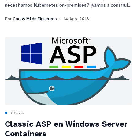
necesitamos Kubernetes on-premises? ¡Vamos a construir
uno con Rancher utilizando el venerable ARR de IIS como
Por
Carlos Milán Figueredo
14 Ago. 2018
balanceador L7!
DOCKER
Classic ASP en Windows Server
Containers