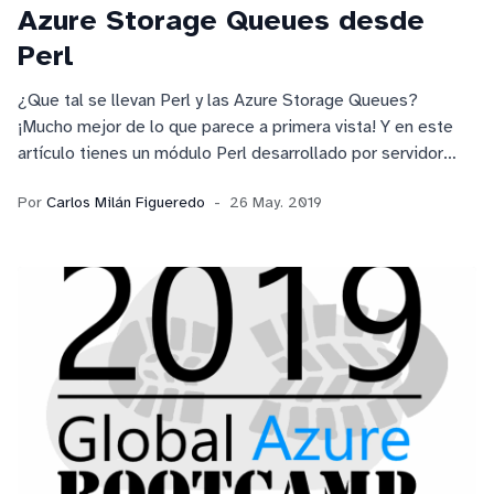
Azure Storage Queues desde
Perl
¿Que tal se llevan Perl y las Azure Storage Queues?
¡Mucho mejor de lo que parece a primera vista! Y en este
artículo tienes un módulo Perl desarrollado por servidor
para que puedas modificarlo y utilizarlo en tus propios
Por
Carlos Milán Figueredo
26 May. 2019
desarrollos.