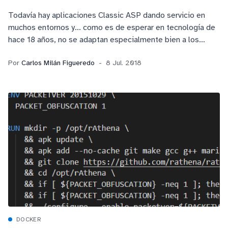
Todavía hay aplicaciones Classic ASP dando servicio en
muchos entornos y... como es de esperar en tecnología de
hace 18 años, no se adaptan especialmente bien a los
nuevos paradigmas de computación como la nube o
Por
Carlos Milán Figueredo
8 Jul. 2018
DevOps... Sin embargo, ¡Docker y los Windows Server
Containers vienen al rescate!
DOCKER