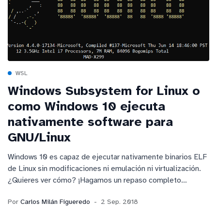
WSL
Windows Subsystem for Linux o
como Windows 10 ejecuta
nativamente software para
GNU/Linux
Windows 10 es capaz de ejecutar nativamente binarios ELF
de Linux sin modificaciones ni emulación ni virtualización.
¿Quieres ver cómo? ¡Hagamos un repaso completo
empezando por los subsistemas del kernel de Windows
Por
Carlos Milán Figueredo
2 Sep. 2018
NT!