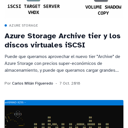
AZURE STORAGE
Azure Storage Archive tier y los
discos virtuales iSCSI
Puede que queramos aprovechar el nuevo tier "Archive" de
Azure Storage con precios super-económicos de
almacenamiento, y puede que queramos cargar grandes
archivos que se encuentran en uso, como discos virtuales
Por
Carlos Milán Figueredo
7 Oct. 2018
servidos por iSCSI. ¿Cómo lo hacemos? VSS y PowerShell
vienen a echarnos una mano.