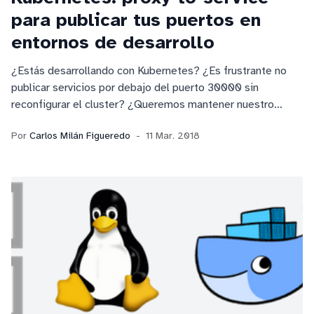
para publicar tus puertos en
entornos de desarrollo
¿Estás desarrollando con Kubernetes? ¿Es frustrante no
publicar servicios por debajo del puerto 30000 sin
reconfigurar el cluster? ¿Queremos mantener nuestro
servicio dentro de las buenas prácticas? Es explico una
Por
Carlos Milán Figueredo
11 Mar. 2018
alternativa más que interesante rapidísima de implementar.