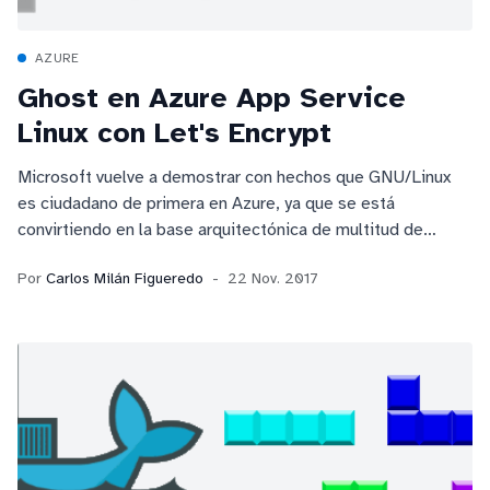
AZURE
Ghost en Azure App Service
Linux con Let's Encrypt
Microsoft vuelve a demostrar con hechos que GNU/Linux
es ciudadano de primera en Azure, ya que se está
convirtiendo en la base arquitectónica de multitud de
servicios PaaS, siendo App Service uno de los más
Por
Carlos Milán Figueredo
22 Nov. 2017
esperados.