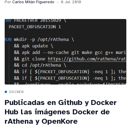
Por
Carlos Milán Figueredo
8 Jul. 2018
DevOps... Sin embargo, ¡Docker y los Windows Server
Containers vienen al rescate!
DOCKER
Publicadas en Github y Docker
Hub las imágenes Docker de
rAthena y OpenKore