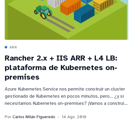
ARR
Rancher 2.x + IIS ARR + L4 LB:
plataforma de Kubernetes on-
premises
Azure Kubernetes Service nos permite construir un cluster
gestionado de Kubernetes en pocos minutos, pero... ¿y si
necesitamos Kubernetes on-premises? ¡Vamos a construir
uno con Rancher utilizando el venerable ARR de IIS como
Por
Carlos Milán Figueredo
14 Ago. 2018
balanceador L7!