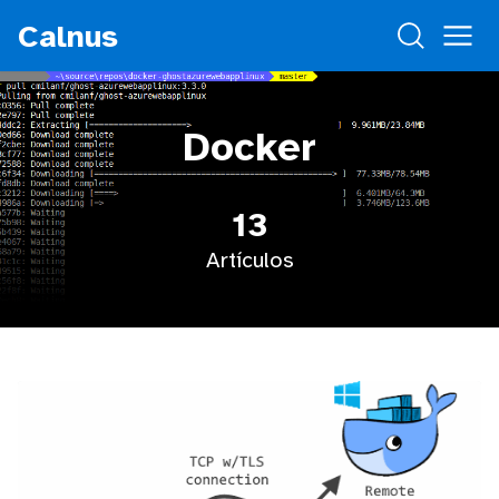
Calnus
Docker
13
Artículos