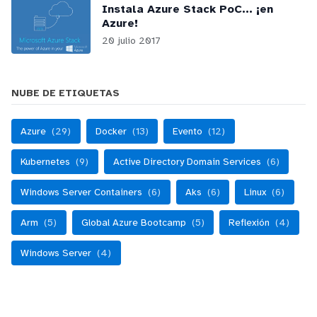
Instala Azure Stack PoC... ¡en
Azure!
20 julio 2017
NUBE DE ETIQUETAS
Azure
(29)
Docker
(13)
Evento
(12)
Kubernetes
(9)
Active Directory Domain Services
(6)
Windows Server Containers
(6)
Aks
(6)
Linux
(6)
Arm
(5)
Global Azure Bootcamp
(5)
Reflexión
(4)
Windows Server
(4)