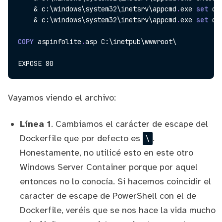
    & c:\windows\system32\inetsrv\appcmd
.
exe 
set
 co
    & c:\windows\system32\inetsrv\appcmd
.
exe 
set
 co
COPY
 aspinfolite
.
asp C:\inetpub\wwwroot\

Vayamos viendo el archivo:
Línea 1
. Cambiamos el carácter de escape del
Dockerfile que por defecto es
.
\
Honestamente, no utilicé esto en
este otro
Windows Server Container
porque por aquel
entonces no lo conocía. Si hacemos coincidir el
caracter de escape de PowerShell con el de
Dockerfile, veréis que se nos hace la vida mucho