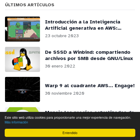
ÚLTIMOS ARTÍCULOS
Introducción a la Inteligencia
Artificial generativa en AWS:
webinars y podcasts
23 octubre 2023
De SSSD a Winbind: compartiendo
archivos por SMB desde GNU/Linux
30 enero 2022
Warp 9 al cuadrante AWS... Engage!
30 noviembre 2020
Maneja los precios actualizados de
Este sitio web utiliza cookies para proporcionarte una mejor experiencia de navegación.
todo Azure en tu aplicación a
Más información
través de la RateCard API
5 septiembre 2020
Entendido