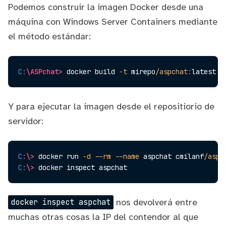
Podemos construir la imagen Docker desde una
máquina con Windows Server Containers mediante
el método estándar:
C
:\ASPchat>
 docker build 
-t
 mirepo
/aspchat
:
latest .
Y para ejecutar la imagen desde el repositiorio de
servidor:
C
:\>
 docker run 
-d
--rm
--name
 aspchat cmilanf
/aspc
C
:\>
 docker inspect aspchat
nos devolverá entre
docker inspect aspchat
muchas otras cosas la IP del contendor al que