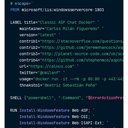
# escape=`
FROM
 microsoft
/
iis:windowsservercore
-
1803

LABEL title=
"Classic ASP Chat Docker"
 `

    maintainer=
"Carlos Milán Figueredo"
 `

    version=
"latest"
 `

    contrib1=
"https://stackoverflow.com/questions/4
    contrib2=
"https://github.com/jeremehancock/aspi
    contrib3=
"http://planet-source-code.com/vb/scri
    contrib4=
"https://github.com/stephenmcd/aspchat
    url=
"https://calnus.com"
 `

    twitter=
"@cmilanf"
 `

    usage=
"docker run -it --rm -p 80:80 -p 443:443 
    thnaksto1=
"Beatriz Sebastián Peña"
SHELL 
[
"powershell"
,
"-Command"
,
"
$ErrorActionPrefe
RUN 
Install-WindowsFeature
 Web
-
ASP
;
 `

Install-WindowsFeature
 Web
-
CGI
;
 `

Install-WindowsFeature
 Web
-
ISAPI
-
Ext
;
 `
