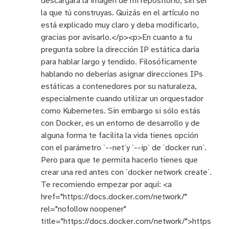
descargará la imagen de mi repositorio, sin ser
la que tú construyas. Quizás en el artículo no
está explicado muy claro y deba modificarlo,
gracias por avisarlo.</p><p>En cuanto a tu
pregunta sobre la dirección IP estática daría
para hablar largo y tendido. Filosóficamente
hablando no deberías asignar direcciones IPs
estáticas a contenedores por su naturaleza,
especialmente cuando utilizar un orquestador
como Kubernetes. Sin embargo si sólo estás
con Docker, es un entorno de desarrollo y de
alguna forma te facilita la vida tienes opción
con el parámetro `--net`y `--ip` de `docker run`.
Pero para que te permita hacerlo tienes que
crear una red antes con `docker network create`.
Te recomiendo empezar por aquí: <a
href="https://docs.docker.com/network/"
rel="nofollow noopener"
title="https://docs.docker.com/network/">https