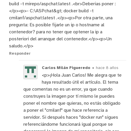
build -t mirepo/aspchat:latest .<br>Deberias poner :
</p><p>- C:\ASPchat&gt; docker build -t
cmilanf/aspchat:latest .</p><p>Por otra parte, una
pregunta: Es posible fijarle un ip o hostname al
contenedor? para no tener que optener la ip a
posteriori del arranque del contenedor.</p><p>Un
saludo.</p>
Responder
Carlos Milán Figueredo
•
hace 8 años
<p>¡Hola Juan Carlos! Me alegra que te
haya resultado útil el artículo. El tema
que comentas no es un error, ya que cuando
construyes la imagen por tí mismo le puedes
poner el nombre que quieras, no estás obligado
a poner el "cmilanf" que hace referencia a
servidor. Si después haces "docker run" sigues
referenciándome funcionará igual porque se