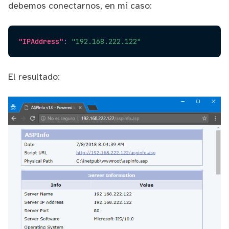
debemos conectarnos, en mi caso:
"IPAddress"
:
"192.168.222.122"
El resultado: