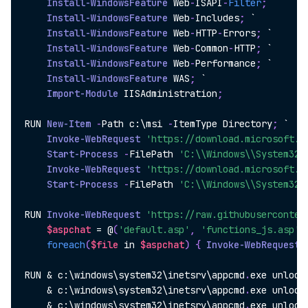
Install-WindowsFeature
 Web
-
ISAPI
-
Filter
;
 `

Install-WindowsFeature
 Web
-
Includes
;
 `

Install-WindowsFeature
 Web
-
HTTP
-
Errors
;
 `

Install-WindowsFeature
 Web
-
Common
-
HTTP
;
 `

Install-WindowsFeature
 Web
-
Performance
;
 `

Install-WindowsFeature
 WAS
;
 `

Import-Module
 IISAdministration
;
RUN 
New-Item
-
Path c:\msi 
-
ItemType Directory
;
 `

Invoke-WebRequest
'https://download.microsoft.c
Start-Process
-
FilePath 
'C:\\Windows\\System32\
Invoke-WebRequest
'https://download.microsoft.c
Start-Process
-
FilePath 
'C:\\Windows\\System32\
RUN 
Invoke-WebRequest
'https://raw.githubuserconten
$aspchat
 = @
(
'default.asp'
,
'functions_js.asp'
,
foreach
(
$file
 in 
$aspchat
)
{
Invoke-WebRequest
RUN & c:\windows\system32\inetsrv\appcmd
.
exe unlock
    & c:\windows\system32\inetsrv\appcmd
.
exe unlock
    & c:\windows\system32\inetsrv\appcmd
.
exe unlock