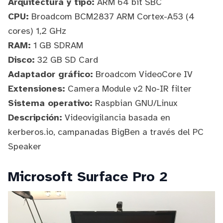
Arquitectura y tipo:
ARM 64 bit SBC
CPU:
Broadcom BCM2837 ARM Cortex-A53 (4
cores) 1,2 GHz
RAM:
1 GB SDRAM
Disco:
32 GB SD Card
Adaptador gráfico:
Broadcom VideoCore IV
Extensiones:
Camera Module v2 No-IR filter
Sistema operativo:
Raspbian GNU/Linux
Descripción:
Videovigilancia basada en
kerberos.io
,
campanadas BigBen a través del PC
Speaker
Microsoft Surface Pro 2