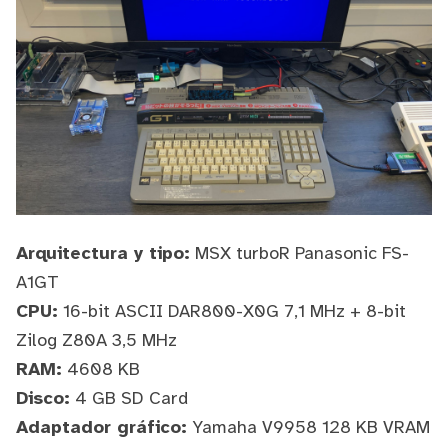
Arquitectura y tipo:
MSX turboR
Panasonic FS-
A1GT
CPU:
16-bit
ASCII
DAR800-X0G
7,1 MHz + 8-bit
Zilog Z80A 3,5 MHz
RAM:
4608 KB
Disco:
4 GB SD Card
Adaptador gráfico:
Yamaha V9958 128 KB VRAM