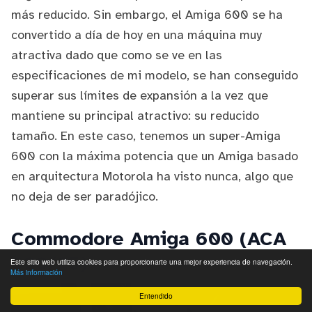
más reducido. Sin embargo, el Amiga 600 se ha
convertido a día de hoy en una máquina muy
atractiva dado que como se ve en las
especificaciones de mi modelo, se han conseguido
superar sus límites de expansión a la vez que
mantiene su principal atractivo: su reducido
tamaño. En este caso, tenemos un super-Amiga
600 con la máxima potencia que un Amiga basado
en arquitectura Motorola ha visto nunca, algo que
no deja de ser paradójico.
Commodore Amiga 600 (ACA
630/25)
Este sitio web utiliza cookies para proporcionarte una mejor experiencia de navegación.
Más información
Entendido