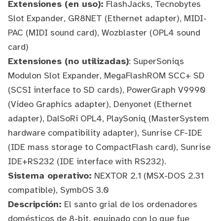
Extensiones (en uso):
FlashJacks
,
Tecnobytes
Slot Expander
,
GR8NET
(Ethernet adapter),
MIDI-
PAC
(MIDI sound card),
Wozblaster
(OPL4 sound
card)
Extensiones (no utilizadas)
:
SuperSoniqs
Modulon Slot Expander,
MegaFlashROM SCC+ SD
(SCSI interface to SD cards),
PowerGraph V9990
(Video Graphics adapter),
Denyonet
(Ethernet
adapter),
DalSoRi OPL4
,
PlaySoniq
(MasterSystem
hardware compatibility adapter),
Sunrise CF-IDE
(IDE mass storage to CompactFlash card),
Sunrise
IDE+RS232
(IDE interface with RS232).
Sistema operativo:
NEXTOR
2.1 (MSX-DOS 2.31
compatible),
SymbOS
3.0
Descripción:
El santo grial de los ordenadores
domésticos de 8-bit, equipado con lo que fue