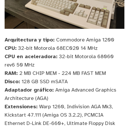
Arquitectura y tipo:
Commodore Amiga 1200
CPU:
32-bit
Motorola 68EC020
14 MHz
CPU en aceleradora:
32-bit
Motorola 68060
rev6 50 MHz
RAM:
2 MB CHIP MEM - 224 MB FAST MEM
Disco:
128 GB SSD mSATA
Adaptador gráfico:
Amiga Advanced Graphics
Architecture
(AGA)
Extensiones:
Warp 1260
,
Indivision AGA Mk3
,
Kickstart 47.111 (Amiga OS 3.2.2), PCMCIA
Ethernet D-Link DE-660+, Ultimate Floppy Disk