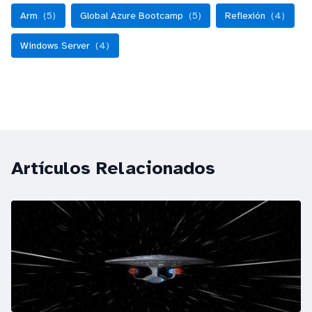
Arm
(5)
Global Azure Bootcamp
(5)
Reflexión
(4)
Windows Server
(4)
Artículos Relacionados