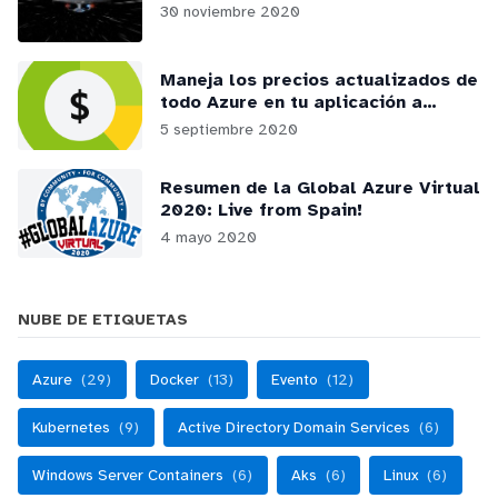
30 noviembre 2020
Maneja los precios actualizados de
todo Azure en tu aplicación a
través de la RateCard API
5 septiembre 2020
Resumen de la Global Azure Virtual
2020: Live from Spain!
4 mayo 2020
NUBE DE ETIQUETAS
Azure
(29)
Docker
(13)
Evento
(12)
Kubernetes
(9)
Active Directory Domain Services
(6)
Windows Server Containers
(6)
Aks
(6)
Linux
(6)