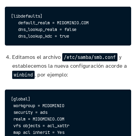
[libdefaults]

   default_realm = MIDOMINIO.COM

   dns_lookup_realm = false

Editamos el archivo
y
/etc/samba/smb.conf
establecemos la nueva configuración acorde a
, por ejemplo:
winbind
[global]

 workgroup = MIDOMINIO

 security = ads

 realm = MIDOMINIO.COM 

 vfs objects = acl_xattr

 map acl inherit = Yes
