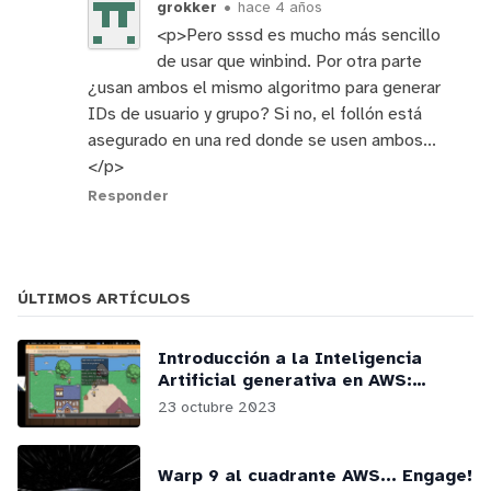
grokker
•
hace 4 años
<p>Pero sssd es mucho más sencillo
de usar que winbind. Por otra parte
¿usan ambos el mismo algoritmo para generar
IDs de usuario y grupo? Si no, el follón está
asegurado en una red donde se usen ambos...
</p>
Responder
ÚLTIMOS ARTÍCULOS
Introducción a la Inteligencia
Artificial generativa en AWS:
webinars y podcasts
23 octubre 2023
Warp 9 al cuadrante AWS... Engage!