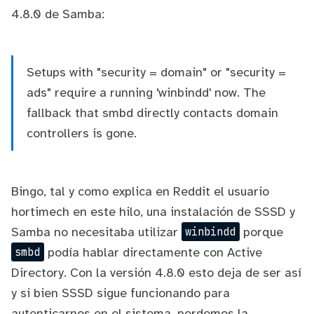
4.8.0 de Samba
:
Setups with "security = domain" or "security =
ads" require a running 'winbindd' now. The
fallback that smbd directly contacts domain
controllers is gone.
Bingo, tal y como explica en Reddit el usuario
hortimech
en
este hilo
, una instalación de SSSD y
Samba no necesitaba utilizar
porque
winbindd
podía hablar directamente con Active
smbd
Directory. Con la versión 4.8.0 esto deja de ser así
y si bien SSSD sigue funcionando para
autenticarnos en el sistema, perdemos la