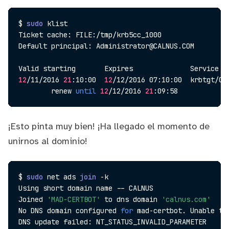
$ 
sudo
 klist

Ticket cache: FILE:/tmp/krb5cc_1000

Default principal: Administrator@CALNUS.COM

12
/11/2016 
21
:10:00  
12
/12/2016 07:10:00  krbtgt/CAL
        renew 
until
12
/12/2016 
21
¡Esto pinta muy bien! ¡Ha llegado el momento de
unirnos al dominio!
$ 
sudo
 net ads 
join
 -k

Using short domain name -- CALNUS

Joined 
'MAD-CERTBOT'
 to dns domain 
'calnus.com'
No DNS domain configured 
for
 mad-certbot. Unable to 