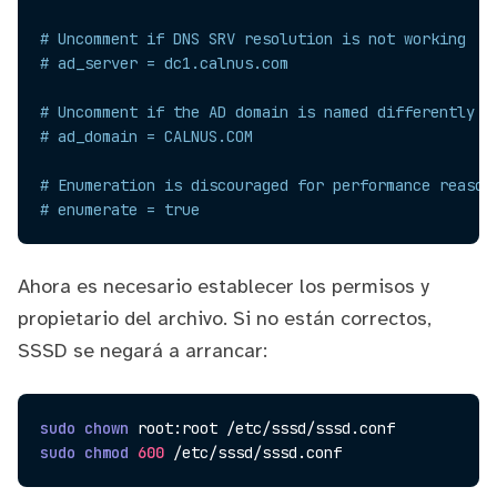
# Uncomment if DNS SRV resolution is not working
# ad_server = dc1.calnus.com
# Uncomment if the AD domain is named differently t
# ad_domain = CALNUS.COM
# Enumeration is discouraged for performance reason
# enumerate = true
Ahora es necesario establecer los permisos y
propietario del archivo. Si no están correctos,
SSSD se negará a arrancar:
sudo
chown
sudo
chmod
600