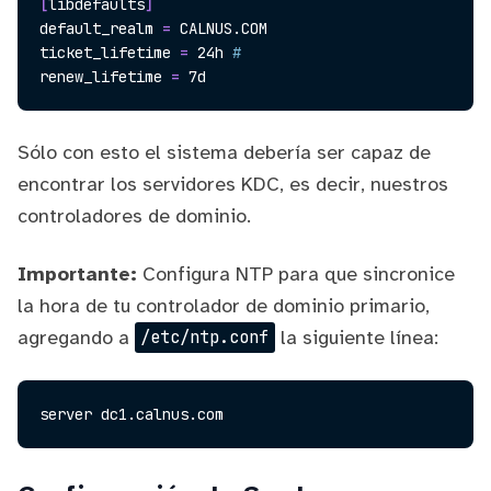
[
libdefaults
]
default_realm 
=
 CALNUS.COM

ticket_lifetime 
=
 24h 
#
renew_lifetime 
=
Sólo con esto el sistema debería ser capaz de
encontrar los servidores KDC, es decir, nuestros
controladores de dominio.
Importante:
Configura NTP para que sincronice
la hora de tu controlador de dominio primario,
agregando a
la siguiente línea:
/etc/ntp.conf