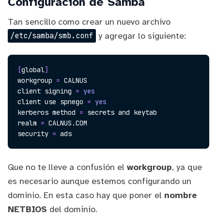
Configuración de Samba
Tan sencillo como crear un nuevo archivo
y agregar lo siguiente:
/etc/samba/smb.conf
[
global
]
workgroup 
=
 CALNUS

client signing 
=
yes
client use spnego 
=
yes
kerberos method 
=
 secrets and keytab

realm 
=
 CALNUS.COM

security 
=
Que no te lleve a confusión el
workgroup
, ya que
es necesario aunque estemos configurando un
dominio. En esta caso hay que poner el
nombre
NETBIOS
del dominio.