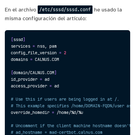
En el archivo
he usado la
/etc/sssd/sssd.conf
misma configuración del artículo:
[
sssd
]
services 
=
 nss, pam

config_file_version 
=
2
domains 
=
 CALNUS.COM

[
domain/CALNUS.COM
]
id_provider 
=
 ad

access_provider 
=
 ad

# Use this if users are being logged in at /.
# This example specifies /home/DOMAIN-FQDN/user as 
override_homedir 
=
 /home/%d/%u

# Uncomment if the client machine hostname doesn't 
# ad_hostname = mad-certbot.calnus.com