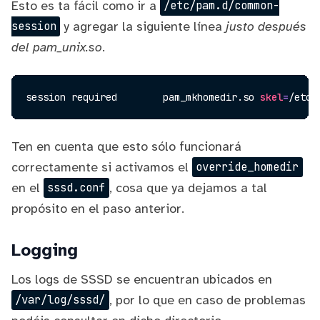
Esto es ta fácil como ir a
/etc/pam.d/common-
y agregar la siguiente línea
justo después
session
del pam_unix.so
.
session required        pam_mkhomedir.so 
skel
=
/etc/
Ten en cuenta que esto sólo funcionará
correctamente si activamos el
override_homedir
en el
, cosa que ya dejamos a tal
sssd.conf
propósito en el paso anterior.
Logging
Los logs de SSSD se encuentran ubicados en
, por lo que en caso de problemas
/var/log/sssd/