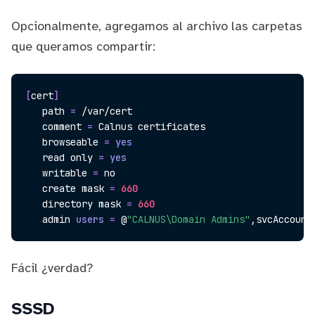
Opcionalmente, agregamos al archivo las carpetas
que queramos compartir:
[
cert
]
   path 
=
 /var/cert

   comment 
=
 Calnus certificates

   browseable 
=
yes
read
 only 
=
yes
   writable 
=
 no

   create mask 
=
660
   directory mask 
=
660
   admin 
users
=
 @
"CALNUS\Domain Admins"
Fácil ¿verdad?
SSSD