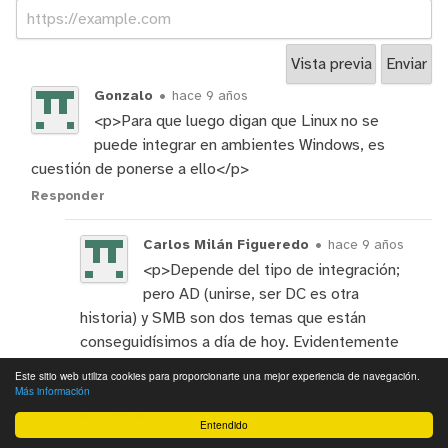
Gonzalo
•
hace 9 años
<p>Para que luego digan que Linux no se
puede integrar en ambientes Windows, es
cuestión de ponerse a ello</p>
Responder
Carlos Milán Figueredo
•
hace 9 años
<p>Depende del tipo de integración;
pero AD (unirse, ser DC es otra
historia) y SMB son dos temas que están
conseguidísimos a día de hoy. Evidentemente
requiere más trabajo que si todo fuera Windows.
Este sitio web utiliza cookies para proporcionarte una mejor experiencia de navegación.
</p>
Más información
Responder
Entendido