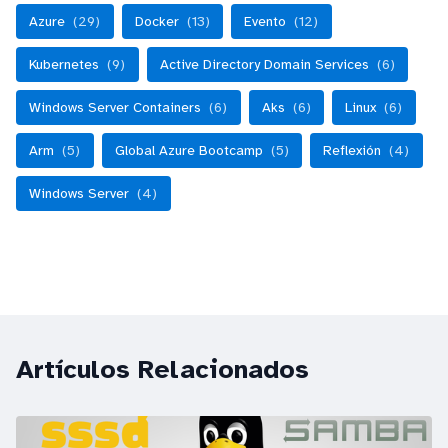
Azure
(29)
Docker
(13)
Evento
(12)
Kubernetes
(9)
Active Directory Domain Services
(6)
Windows Server Containers
(6)
Aks
(6)
Linux
(6)
Arm
(5)
Global Azure Bootcamp
(5)
Reflexión
(4)
Windows Server
(4)
Artículos Relacionados