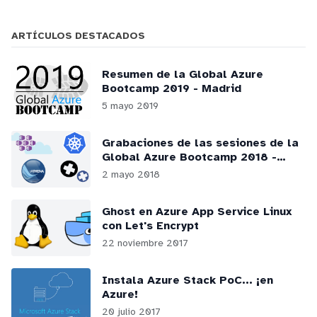
ARTÍCULOS DESTACADOS
Resumen de la Global Azure
Bootcamp 2019 - Madrid
5 mayo 2019
Grabaciones de las sesiones de la
Global Azure Bootcamp 2018 -
Madrid
2 mayo 2018
Ghost en Azure App Service Linux
con Let's Encrypt
22 noviembre 2017
Instala Azure Stack PoC... ¡en
Azure!
20 julio 2017