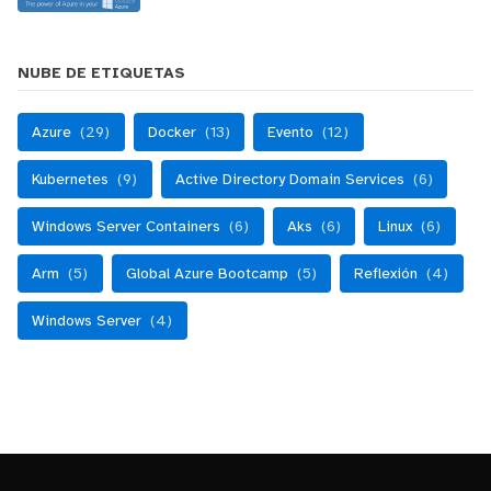
NUBE DE ETIQUETAS
Azure
(29)
Docker
(13)
Evento
(12)
Kubernetes
(9)
Active Directory Domain Services
(6)
Windows Server Containers
(6)
Aks
(6)
Linux
(6)
Arm
(5)
Global Azure Bootcamp
(5)
Reflexión
(4)
Windows Server
(4)