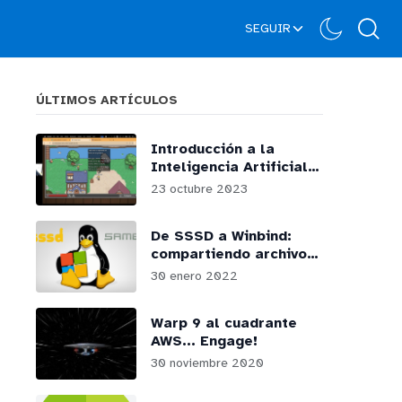
SEGUIR
ÚLTIMOS ARTÍCULOS
Introducción a la
Inteligencia Artificial
generativa en AWS:
23 octubre 2023
webinars y podcasts
De SSSD a Winbind:
compartiendo archivos
por SMB desde
30 enero 2022
GNU/Linux
Warp 9 al cuadrante
AWS... Engage!
30 noviembre 2020