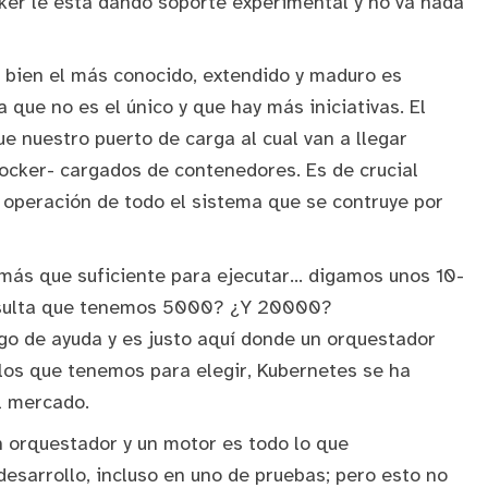
ker le está dando soporte experimental y no va nada
i bien el más conocido, extendido y maduro es
 que no es el único y que hay más iniciativas. El
e nuestro puerto de carga al cual van a llegar
cker- cargados de contenedores. Es de crucial
 operación de todo el sistema que se contruye por
 más que suficiente para ejecutar... digamos unos 10-
resulta que tenemos 5000? ¿Y 20000?
o de ayuda y es justo aquí donde un orquestador
 los que tenemos para elegir,
Kubernetes
se ha
l mercado.
 orquestador y un motor es todo lo que
esarrollo, incluso en uno de pruebas; pero esto no