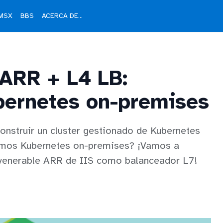
MSX
BBS
ACERCA DE...
 ARR + L4 LB:
bernetes on-premises
onstruir un cluster gestionado de Kubernetes
tamos Kubernetes on-premises? ¡Vamos a
l venerable ARR de IIS como balanceador L7!