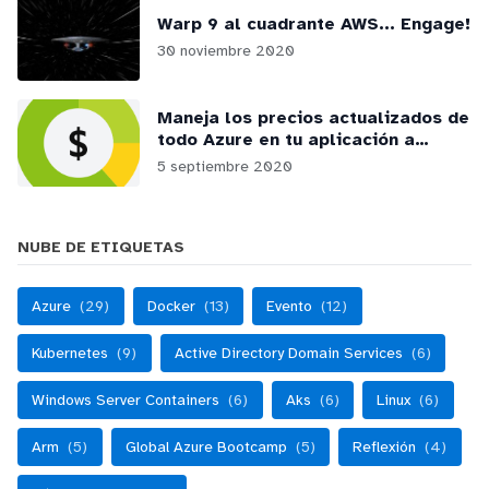
Warp 9 al cuadrante AWS... Engage!
30 noviembre 2020
Maneja los precios actualizados de
todo Azure en tu aplicación a
través de la RateCard API
5 septiembre 2020
NUBE DE ETIQUETAS
Azure
(29)
Docker
(13)
Evento
(12)
Kubernetes
(9)
Active Directory Domain Services
(6)
Windows Server Containers
(6)
Aks
(6)
Linux
(6)
Arm
(5)
Global Azure Bootcamp
(5)
Reflexión
(4)