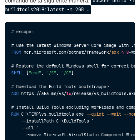
comando de la siguiente manera:
docker build -t
buildtools2019:latest -m 2GB .
# escape=`

FROM
 mcr.microsoft.com/dotnet/framework
/sdk
:
4
.
8
-win
SHELL
 [
"cmd"
, 
"/S"
, 
"/C"
]
ADD
 https://aka.ms/vs/
16
/release/vs_buildtools.exe 
RUN
 C:\TEMP\vs_buildtools.exe 
--quiet
--wait
--nore
    --installPath C:\BuildTools `

    --all `

    --remove Microsoft.VisualStudio.Component.Window