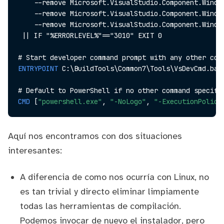
    --remove Microsoft.VisualStudio.Component.Window
    --remove Microsoft.VisualStudio.Component.Window
    --remove Microsoft.VisualStudio.Component.Window
 || IF "%ERRORLEVEL%"=="3010" EXIT 0

ENTRYPOINT
 C:\BuildTools\Common7\Tools\VsDevCmd.bat
CMD
 [
"powershell.exe"
, 
"-NoLogo"
, 
"-ExecutionPolicy
Aquí nos encontramos con dos situaciones
interesantes:
A diferencia de como nos ocurría con Linux, no
es tan trivial y directo eliminar limpiamente
todas las herramientas de compilación.
Podemos invocar de nuevo el instalador, pero