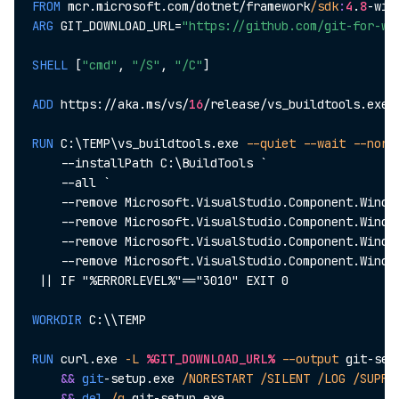
FROM
 mcr.microsoft.com/dotnet/framework
/sdk
:
4
.
8
-win
ARG
 GIT_DOWNLOAD_URL=
"https://github.com/git-for-wi
SHELL
 [
"cmd"
, 
"/S"
, 
"/C"
]
ADD
 https://aka.ms/vs/
16
/release/vs_buildtools.exe 
RUN
 C:\TEMP\vs_buildtools.exe 
--quiet
--wait
--nore
    --installPath C:\BuildTools `

    --all `

    --remove Microsoft.VisualStudio.Component.Window
    --remove Microsoft.VisualStudio.Component.Window
    --remove Microsoft.VisualStudio.Component.Window
    --remove Microsoft.VisualStudio.Component.Window
 || IF "%ERRORLEVEL%"=="3010" EXIT 0

WORKDIR
 C:\\TEMP
RUN
 curl.exe 
-L
%GIT_DOWNLOAD_URL%
--output
 git-set
&
&
git
-setup.exe 
/NORESTART
/SILENT
/LOG
/SUPRE
&
&
del
/q
 git-setup.exe