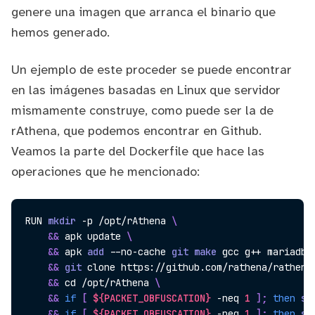
genere una imagen que arranca el binario que
hemos generado.
Un ejemplo de este proceder se puede encontrar
en las imágenes basadas en Linux que servidor
mismamente construye, como puede ser la de
rAthena
, que podemos encontrar en Github.
Veamos la parte del Dockerfile que hace las
operaciones que he mencionado:
RUN 
mkdir
 -p /opt/rAthena 
\
&&
 apk update 
\
&&
 apk 
add
 --no-cache 
git
make
 gcc g++ mariadb-
&&
git
 clone https://github.com/rathena/rathena
&&
cd
 /opt/rAthena 
\
&&
if
[
${PACKET_OBFUSCATION}
 -neq 
1
]
;
then
se
&&
if
[
${PACKET_OBFUSCATION}
 -neq 
1
]
;
then
se