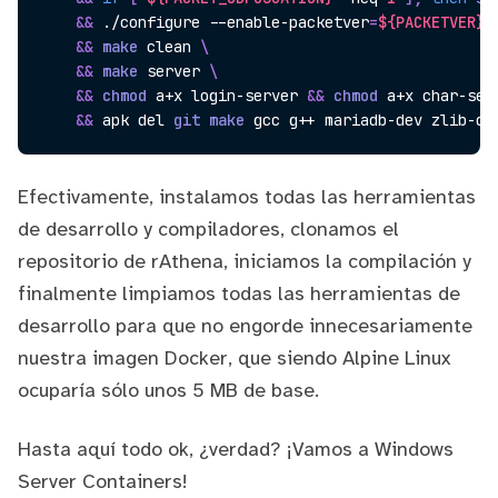
&&
 ./configure --enable-packetver
=
${PACKETVER}
&&
make
 clean 
\
&&
make
 server 
\
&&
chmod
 a+x login-server 
&&
chmod
 a+x char-ser
&&
 apk del 
git
make
Efectivamente, instalamos todas las herramientas
de desarrollo y compiladores, clonamos el
repositorio de rAthena, iniciamos la compilación y
finalmente limpiamos todas las herramientas de
desarrollo para que no engorde innecesariamente
nuestra imagen Docker, que siendo Alpine Linux
ocuparía sólo unos 5 MB de base.
Hasta aquí todo ok, ¿verdad? ¡Vamos a Windows
Server Containers!