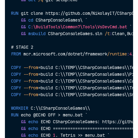
RUN
 git clone https://github.com/NikolayIT/CSharpCo
&
&
cd
 CSharpConsoleGames\ `
&
&
C
:\BuildTools\Common7\Tools\VsDevCmd.bat
 `
&
&
msbuild
 CSharpConsoleGames.sln 
/t
:
Clean,Buil
FROM
 mcr.microsoft.com/dotnet/framework
/runtime
:
4
.
8
COPY
--from
=build C:\\TEMP\\CSharpConsoleGames\\Tet
COPY
--from
=build C:\\TEMP\\CSharpConsoleGames\\Pin
COPY
--from
=build C:\\TEMP\\CSharpConsoleGames\\Car
COPY
--from
=build C:\\TEMP\\CSharpConsoleGames\\Tro
COPY
--from
=build C:\\TEMP\\CSharpConsoleGames\\Sna
WORKDIR
 C:\\CSharpConsoleGames\\
RUN
 echo @ECHO OFF > menu.bat `
&
&
echo
 ECHO CSharpConsoleGames: https://github
&
&
echo
 ECHO ==================================
&
&
echo
 ECHO 
1
. Tetris >> menu.bat `