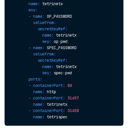
name
:
 tetrinetx

env
:
-
name
:
 OP_PASSWORD

valueFrom
:
secretKeyRef
:
name
:
 tetrinetx

key
:
 op
-
pwd

-
name
:
 SPEC_PASSWORD

valueFrom
:
secretKeyRef
:
name
:
 tetrinetx

key
:
 spec
-
pwd

ports
:
-
containerPort
:
80
name
:
 http

-
containerPort
:
31457
name
:
 tetrinetx

-
containerPort
:
31458
name
: