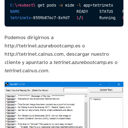
C
:\>kubectl
 get pods 
-o
 wide 
-l
 app=tetrinetx
NAME
                         READY     STATUS    RE
tetrinetx
-8559b876c7-8x9d7   
1
/
1
       Running   
0
 
Podemos dirigirnos a
http://tetrinet.azurebootcamp.es
o
http://tetrinet.calnus.com
, descargar nuestro
cliente y apuntarlo a
tetrinet.azurebootcamp.es
o
tetrinet.calnus.com
.