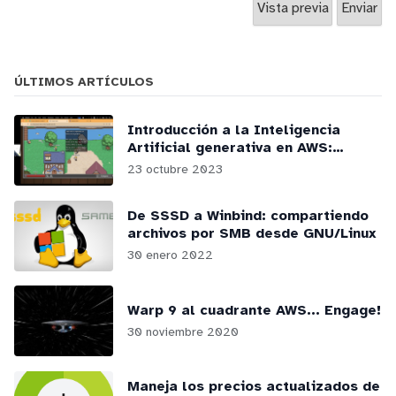
ÚLTIMOS ARTÍCULOS
Introducción a la Inteligencia
Artificial generativa en AWS:
webinars y podcasts
23 octubre 2023
De SSSD a Winbind: compartiendo
archivos por SMB desde GNU/Linux
30 enero 2022
Warp 9 al cuadrante AWS... Engage!
30 noviembre 2020
Maneja los precios actualizados de