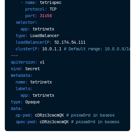
-
name
:
 tetrispec

protocol
:
 TCP

port
:
31458
selector
:
app
:
 tetrinetx

type
:
 LoadBalancer

loadBalancerIP
:
 52.174.54.111

clusterIP
:
 10.0.1.1 
# Default range: 10.0.0.0/16
---
apiVersion
:
kind
:
metadata
:
name
:
 tetrinetx

labels
:
app
:
type
:
data
:
op-pwd
:
 cDRzc3cwcmQK 
# p4ssw0rd in base64
spec-pwd
:
 cDRzc3cwcmQK 
# p4ssw0rd in base64