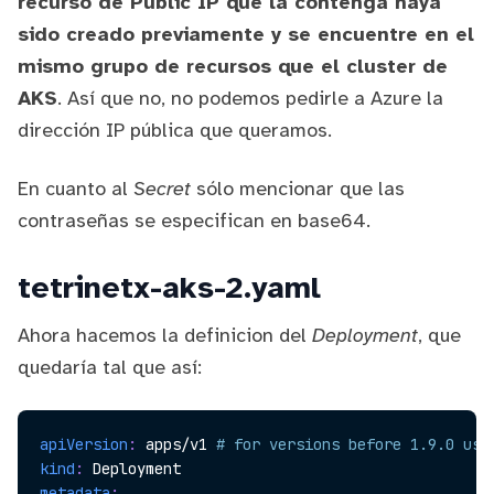
recurso de Public IP que la contenga haya
sido creado previamente y se encuentre en el
mismo grupo de recursos que el cluster de
AKS
. Así que no, no podemos pedirle a Azure la
dirección IP pública que queramos.
En cuanto al
Secret
sólo mencionar que las
contraseñas se especifican en base64.
tetrinetx-aks-2.yaml
Ahora hacemos la definicion del
Deployment
, que
quedaría tal que así:
apiVersion
:
 apps/v1 
# for versions before 1.9.0 use
kind
:
metadata
: