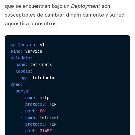
que se encuentran bajo un
Deployment
son
susceptibles de cambiar dinámicamente y su red
agnóstica a nosotros.
apiVersion
:
kind
:
metadata
:
name
:
 tetrinetx

labels
:
app
:
spec
:
ports
:
-
name
:
 http

protocol
:
 TCP

port
:
80
-
name
:
 tetrinet

protocol
:
 TCP

port
:
31457