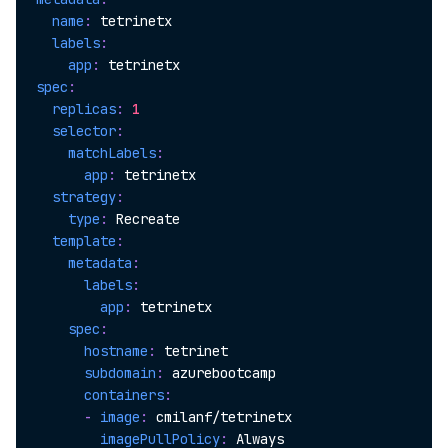
name
:
 tetrinetx

labels
:
app
:
spec
:
replicas
:
1
selector
:
matchLabels
:
app
:
 tetrinetx

strategy
:
type
:
 Recreate

template
:
metadata
:
labels
:
app
:
 tetrinetx

spec
:
hostname
:
 tetrinet

subdomain
:
 azurebootcamp

containers
:
-
image
:
 cmilanf/tetrinetx

imagePullPolicy
:
 Always
