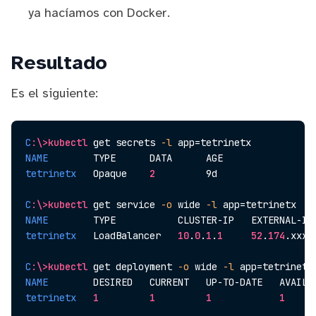
ya hacíamos con Docker.
Resultado
Es el siguiente:
C
:\>kubectl
 get secrets 
-l
 app=tetrinetx
NAME
        TYPE      DATA      AGE
tetrinetx
   Opaque    
2
         9d
C
:\>kubectl
 get service 
-o
 wide 
-l
 app=tetrinetx
NAME
        TYPE           CLUSTER-IP   EXTERNAL-IP
tetrinetx
   LoadBalancer   
10
.
0
.
1
.
1
52
.
174
.xxx.
C
:\>kubectl
 get deployment 
-o
 wide 
-l
 app=tetrinetx
NAME
        DESIRED   CURRENT   UP-TO-DATE   AVAILA
tetrinetx
1
1
1
1
     