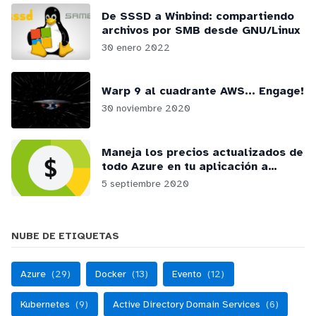
De SSSD a Winbind: compartiendo
archivos por SMB desde GNU/Linux
30 enero 2022
Warp 9 al cuadrante AWS... Engage!
30 noviembre 2020
Maneja los precios actualizados de
todo Azure en tu aplicación a
través de la RateCard API
5 septiembre 2020
NUBE DE ETIQUETAS
Azure
(29)
Docker
(13)
Evento
(12)
Kubernetes
(9)
Active Directory Domain Services
(6)