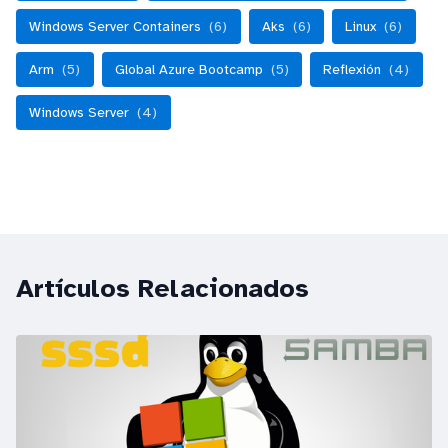
Windows Server Containers
(6)
Aks
(6)
Linux
(6)
Arm
(5)
Global Azure Bootcamp
(5)
Reflexión
(4)
Windows Server
(4)
Artículos Relacionados