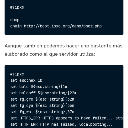
#!ipxe

dhcp

Aunque también podemos hacer uno bastante más
elaborado como el que servidor utiliza:
#!ipxe

set esc:hex 1b

set bold ${esc:string}[1m

set boldoff ${esc:string}[22m

set fg_gre ${esc:string}[32m

set fg_cya ${esc:string}[36m

set fg_whi ${esc:string}[37m

set HTTPS_ERR HTTPS appears to have failed... attemp
set HTTP_ERR HTTP has failed, localbooting...
