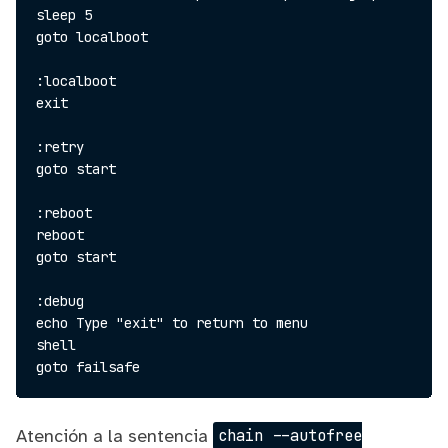
sleep 5

goto localboot

:localboot

exit

:retry

goto start

:reboot

reboot

goto start

:debug

echo Type "exit" to return to menu

shell

Atención a la sentencia
chain --autofree