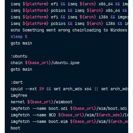
iseq 
${platform}
 efi 
&&
 iseq 
${arch}
 x86_64 
&&
 imge
iseq 
${platform}
 pcbios 
&&
 iseq 
${arch}
 x86_64 
&&
 i
iseq 
${platform}
 efi 
&&
 iseq 
${arch}
 i386 
&&
 imgexe
iseq 
${platform}
 pcbios 
&&
 iseq 
${arch}
 i386 
&&
 img
echo
 Something went wrong chainloading to Windows D
sleep
5
goto main

:ubuntu

chain 
${base_url}
/ubuntu.ipxe

goto main

:dart

cpuid --ext 
29
&&
set
 arch_wds x64 
||
set
 arch_wds x
imgfree

kernel 
${base_url}
/wimboot

imgfetch --name boot.sdi 
${base_url}
/wim/boot.sdi bo
imgfetch --name BCD 
${base_url}
/wim/
${arch_wds}
/Ima
imgfetch --name boot.wim 
${base_url}
/wim/
${arch_wds
boot
