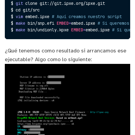
$ 
git
 clone git://git.ipxe.org/ipxe.git

$ 
cd
 git/src

$ 
vim
 embed.ipxe 
# Aquí creamos nuestro script
$ 
make
 bin/snp.efi 
EMBED
=
embed.ipxe 
# Si queremos g
$ 
make
 bin/undionly.kpxe 
EMBED
=
embed.ipxe 
# Si quer
¿Qué tenemos como resultado si arrancamos ese
ejecutable? Algo como lo siguiente: