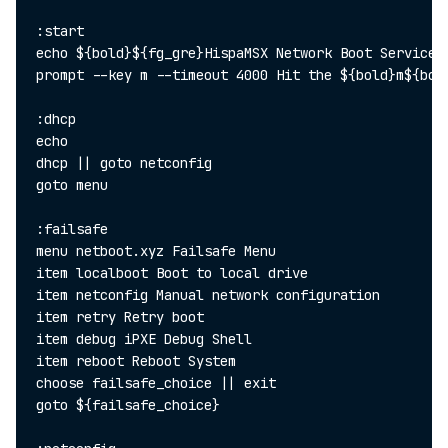
:start

echo ${bold}${fg_gre}HispaMSX Network Boot Services 
prompt --key m --timeout 4000 Hit the ${bold}m${bol
:dhcp

echo

dhcp || goto netconfig

goto menu

:failsafe

menu netboot.xyz Failsafe Menu

item localboot Boot to local drive

item netconfig Manual network configuration

item retry Retry boot

item debug iPXE Debug Shell

item reboot Reboot System

choose failsafe_choice || exit

goto ${failsafe_choice}
