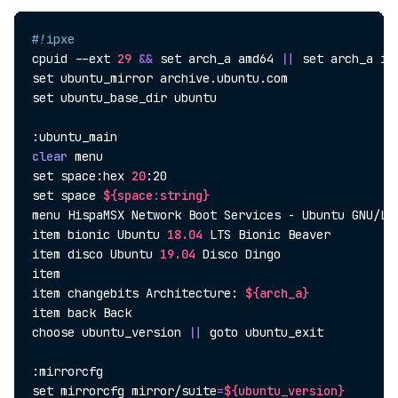
#!ipxe
cpuid --ext 
29
&&
set
 arch_a amd64 
||
set
set
set
 ubuntu_base_dir ubuntu

clear
set
 space:hex 
20
set
 space 
${space
:
string}
menu HispaMSX Network Boot Services - Ubuntu GNU/Li
item bionic Ubuntu 
18.04
 LTS Bionic Beaver

item disco Ubuntu 
19.04
 Disco Dingo

item

item changebits Architecture: 
${arch_a}
item back Back

choose ubuntu_version 
||
 goto ubuntu_exit

set
 mirrorcfg mirror/suite
=
${ubuntu_version}