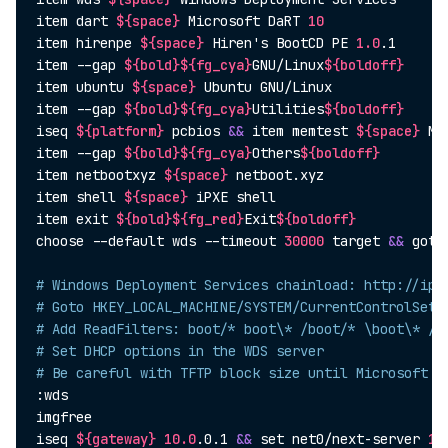
item dart 
${space}
 Microsoft DaRT 
10
item hirenpe 
${space}
 Hiren's BootCD PE 
1.0
.1

item --gap 
${bold}
${fg_cya}
GNU/Linux
${boldoff}
item ubuntu 
${space}
 Ubuntu GNU/Linux

item --gap 
${bold}
${fg_cya}
Utilities
${boldoff}
iseq 
${platform}
 pcbios 
&&
 item memtest 
${space}
 Me
item --gap 
${bold}
${fg_cya}
Others
${boldoff}
item netbootxyz 
${space}
 netboot.xyz

item shell 
${space}
 iPXE shell

item 
exit
${bold}
${fg_red}
Exit
${boldoff}
choose --default wds --timeout 
30000
 target 
&&
 goto
# Windows Deployment Services chainload: http://ipx
# Goto HKEY_LOCAL_MACHINE/SYSTEM/CurrentControlSet/
# Add ReadFilters: boot/* boot\* /boot/* \boot\* /b
# Set DHCP options in the WDS server
# Be careful with TFTP block size until Microsoft f
:wds

imgfree

iseq 
${gateway}
10.0
.0.1 
&&
set
 net0/next-server 
10