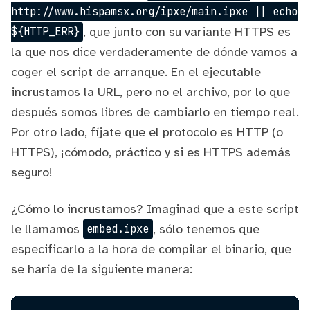
http://www.hispamsx.org/ipxe/main.ipxe || echo
, que junto con su variante HTTPS es
${HTTP_ERR}
la que nos dice verdaderamente de dónde vamos a
coger el script de arranque. En el ejecutable
incrustamos la URL, pero no el archivo, por lo que
después somos libres de cambiarlo en tiempo real.
Por otro lado, fíjate que el protocolo es HTTP (o
HTTPS), ¡cómodo, práctico y si es HTTPS además
seguro!
¿Cómo lo incrustamos? Imaginad que a este script
le llamamos
, sólo tenemos que
embed.ipxe
especificarlo a la hora de compilar el binario, que
se haría de la siguiente manera: