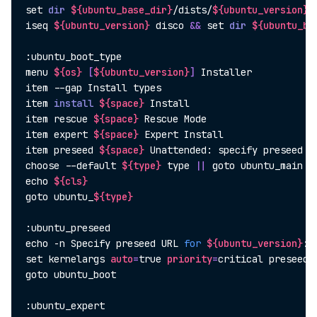
set
dir
${ubuntu_base_dir}
/dists/
${ubuntu_version}
-
iseq 
${ubuntu_version}
 disco 
&&
set
dir
${ubuntu_ba
:ubuntu_boot_type

menu 
${os}
[
${ubuntu_version}
]
 Installer

item --gap Install types

item 
install
${space}
 Install

item rescue 
${space}
 Rescue Mode

item expert 
${space}
 Expert Install

item preseed 
${space}
 Unattended: specify preseed u
choose --default 
${type}
type
||
echo
${cls}
goto ubuntu_
${type}
echo
 -n Specify preseed URL 
for
${ubuntu_version}
:
set
 kernelargs 
auto
=
true 
priority
=
critical preseed/
goto ubuntu_boot
