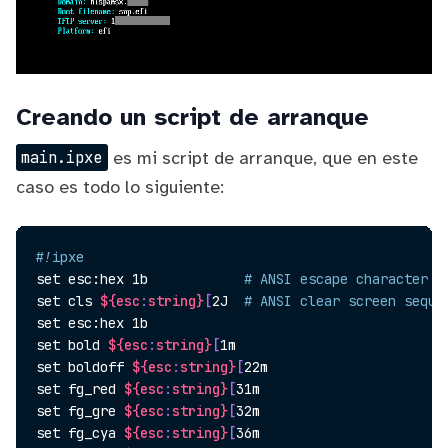
Creando un script de arranque
es mi script de arranque, que en este
main.ipxe
caso es todo lo siguiente:
#!ipxe
set
 esc:hex 1b            
# ANSI escape character -
set
 cls 
${esc
:
string}
[
2J  
# ANSI clear screen seque
set
set
 bold 
${esc
:
string}
[
set
 boldoff 
${esc
:
string}
[
set
 fg_red 
${esc
:
string}
[
set
 fg_gre 
${esc
:
string}
[
set
 fg_cya 
${esc
:
string}
[