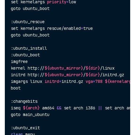
set
 kernelargs 
priority
=
low 

goto ubuntu_boot

set
 kernelargs rescue/enabled
=
true

goto ubuntu_boot

:ubuntu_install

:ubuntu_boot

imgfree

kernel http://
${ubuntu_mirror}
/
${dir}
/linux

initrd http://
${ubuntu_mirror}
/
${dir}
/initrd.gz

imgargs linux 
initrd
=
initrd.gz 
vga
=
788
${kernelargs
boot

:changebits

iseq 
${arch}
 amd64 
&&
set
 arch i386 
||
set
 arch amd6
goto main_ubuntu

clear