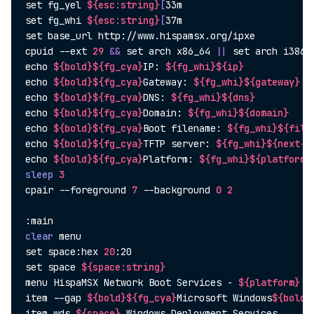
set
 fg_yel 
${esc
:
string}
[
set
 fg_whi 
${esc
:
string}
[
set
 base_url http://www.hispamsx.org/ipxe

cpuid --ext 
29
&&
set
 arch x86_64 
||
set
echo
${bold}
${fg_cya}
IP: 
${fg_whi}
${ip}
echo
${bold}
${fg_cya}
Gateway: 
${fg_whi}
${gateway}
echo
${bold}
${fg_cya}
DNS: 
${fg_whi}
${dns}
echo
${bold}
${fg_cya}
Domain: 
${fg_whi}
${domain}
echo
${bold}
${fg_cya}
Boot filename: 
${fg_whi}
${file
echo
${bold}
${fg_cya}
TFTP server: 
${fg_whi}
${next-s
echo
${bold}
${fg_cya}
Platform: 
${fg_whi}
${platform}
sleep
3
cpair --foreground 
7
 --background 
0
2
clear
set
 space:hex 
20
set
 space 
${space
:
string}
menu HispaMSX Network Boot Services - 
${platform}
$
item --gap 
${bold}
${fg_cya}
Microsoft Windows
${boldo
item wds 
${space}
 Windows Deployment Services
