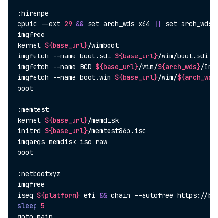
:hirenpe

cpuid --ext 
29
&&
set
 arch_wds x64 
||
set
 arch_wds x
imgfree

kernel 
${base_url}
/wimboot

imgfetch --name boot.sdi 
${base_url}
/wim/boot.sdi bo
imgfetch --name BCD 
${base_url}
/wim/
${arch_wds}
/Ima
imgfetch --name boot.wim 
${base_url}
/wim/
${arch_wds
boot

:memtest

kernel 
${base_url}
/memdisk

initrd 
${base_url}
/memtest86p.iso

imgargs memdisk iso raw

boot

:netbootxyz

imgfree

iseq 
${platform}
 efi 
&&
 chain --autofree https://bo
sleep
5
goto main
