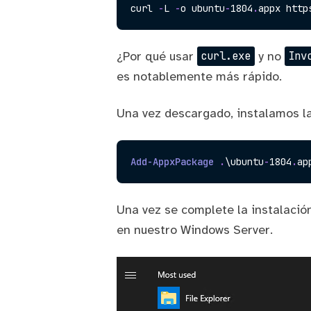
curl 
-
L 
-
o ubuntu
-
1804
.
appx http
¿Por qué usar
y no
curl.exe
Inv
es notablemente más rápido.
Una vez descargado, instalamos la
Add-AppxPackage
.
\ubuntu
-
1804
.
Una vez se complete la instalación
en nuestro Windows Server.