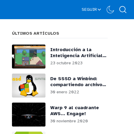
SEGUIR
ÚLTIMOS ARTÍCULOS
Introducción a la
Inteligencia Artificial
generativa en AWS:
23 octubre 2023
webinars y podcasts
De SSSD a Winbind:
compartiendo archivos
por SMB desde
30 enero 2022
GNU/Linux
Warp 9 al cuadrante
AWS... Engage!
30 noviembre 2020