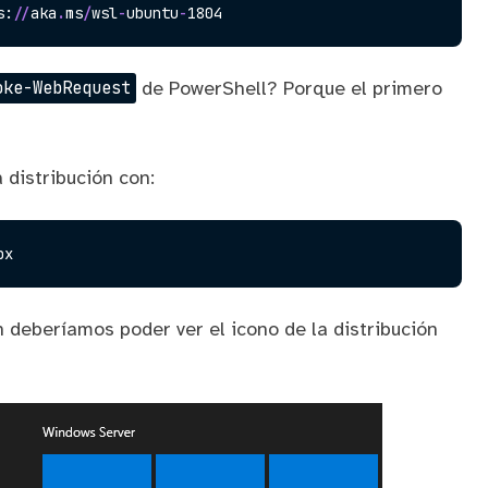
s:
/
/
aka
.
ms
/
wsl
-
ubuntu
-
de PowerShell? Porque el primero
oke-WebRequest
 distribución con:
 deberíamos poder ver el icono de la distribución