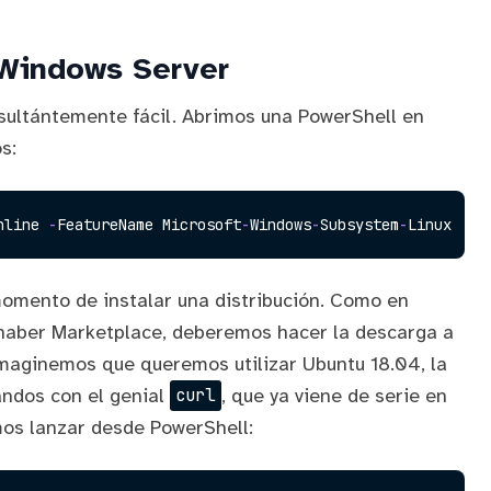
 Windows Server
nsultántemente fácil. Abrimos una PowerShell en
s:
nline 
-
FeatureName Microsoft
-
Windows
-
Subsystem
-
momento de instalar una distribución. Como en
haber Marketplace, deberemos hacer la descarga a
Imaginemos que queremos utilizar
Ubuntu 18.04
, la
ndos con el genial
, que ya viene de serie en
curl
os lanzar desde PowerShell: