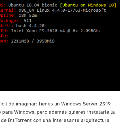
fícil de imaginar: tienes un Windows Server 2019
 para Windows, pero además quieres instalarle la
e de
BitTorrent
con una interesante arquitectura