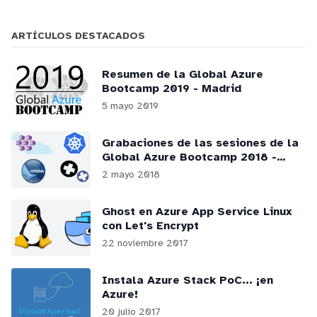
ARTÍCULOS DESTACADOS
Resumen de la Global Azure
Bootcamp 2019 - Madrid
5 mayo 2019
Grabaciones de las sesiones de la
Global Azure Bootcamp 2018 -
Madrid
2 mayo 2018
Ghost en Azure App Service Linux
con Let's Encrypt
22 noviembre 2017
Instala Azure Stack PoC... ¡en
Azure!
20 julio 2017