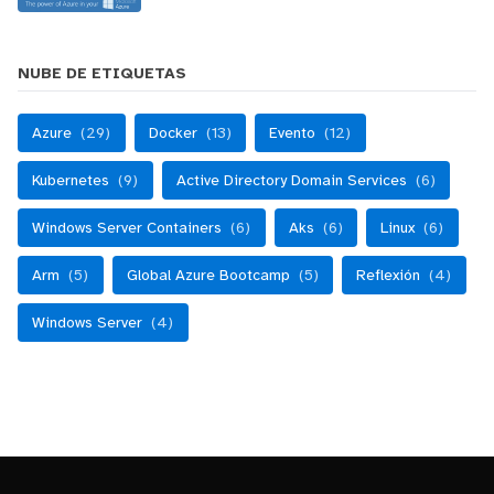
NUBE DE ETIQUETAS
Azure
(29)
Docker
(13)
Evento
(12)
Kubernetes
(9)
Active Directory Domain Services
(6)
Windows Server Containers
(6)
Aks
(6)
Linux
(6)
Arm
(5)
Global Azure Bootcamp
(5)
Reflexión
(4)
Windows Server
(4)