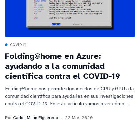
COVID19
Folding@home en Azure:
ayudando a la comunidad
científica contra el COVID-19
Folding@home nos permite donar ciclos de CPU y GPU a la
comunidad científica para ayudarles en sus investigaciones
contra el COVID-19. En este artículo vamos a ver cómo
poner capacidades de Azure al servicio de arsenal de
Por
Carlos Milán Figueredo
22 Mar. 2020
computación con el que contamos.