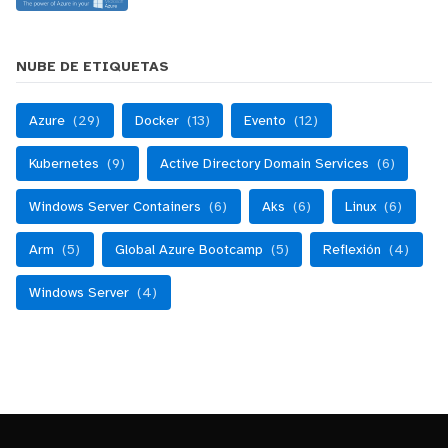
NUBE DE ETIQUETAS
Azure
(29)
Docker
(13)
Evento
(12)
Kubernetes
(9)
Active Directory Domain Services
(6)
Windows Server Containers
(6)
Aks
(6)
Linux
(6)
Arm
(5)
Global Azure Bootcamp
(5)
Reflexión
(4)
Windows Server
(4)