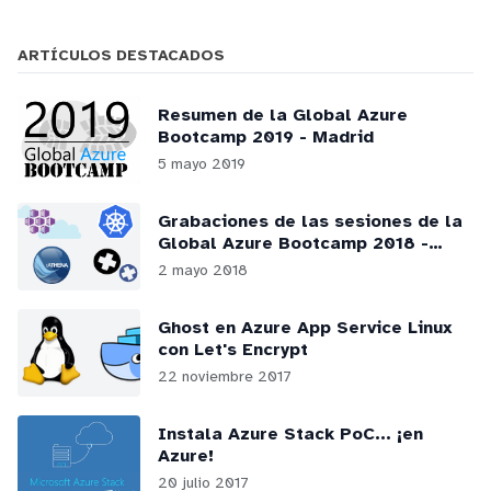
ARTÍCULOS DESTACADOS
Resumen de la Global Azure
Bootcamp 2019 - Madrid
5 mayo 2019
Grabaciones de las sesiones de la
Global Azure Bootcamp 2018 -
Madrid
2 mayo 2018
Ghost en Azure App Service Linux
con Let's Encrypt
22 noviembre 2017
Instala Azure Stack PoC... ¡en
Azure!
20 julio 2017