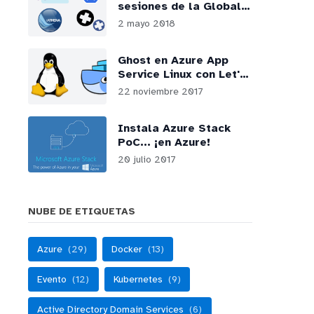
sesiones de la Global
Azure Bootcamp 2018 -
2 mayo 2018
Madrid
Ghost en Azure App
Service Linux con Let's
Encrypt
22 noviembre 2017
Instala Azure Stack
PoC... ¡en Azure!
20 julio 2017
NUBE DE ETIQUETAS
Azure
(29)
Docker
(13)
Evento
(12)
Kubernetes
(9)
Active Directory Domain Services
(6)