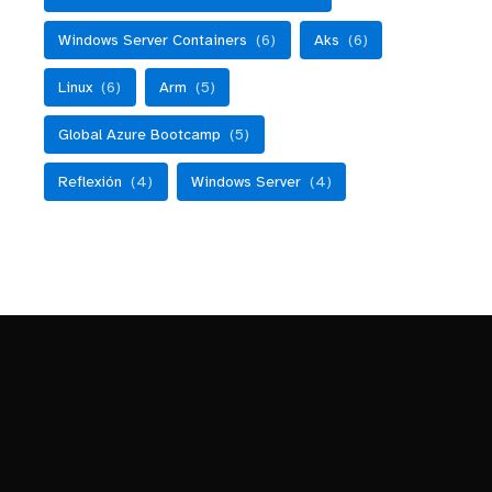
Windows Server Containers
(6)
Aks
(6)
Linux
(6)
Arm
(5)
Global Azure Bootcamp
(5)
Reflexión
(4)
Windows Server
(4)