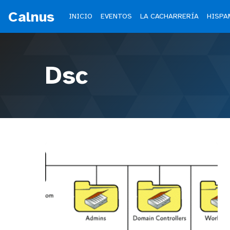
Calnus
INICIO
EVENTOS
LA CACHARRERÍA
HISPA
Dsc