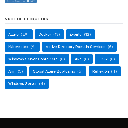
NUBE DE ETIQUETAS
Azure
(29)
Docker
(13)
Evento
(12)
Kubernetes
(9)
Active Directory Domain Services
(6)
Windows Server Containers
(6)
Aks
(6)
Linux
(6)
Arm
(5)
Global Azure Bootcamp
(5)
Reflexión
(4)
Windows Server
(4)