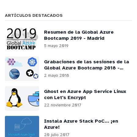
ARTÍCULOS DESTACADOS
Resumen de la Global Azure
Bootcamp 2019 - Madrid
5 mayo 2019
Grabaciones de las sesiones de la
Global Azure Bootcamp 2018 -
Madrid
2 mayo 2018
Ghost en Azure App Service Linux
con Let's Encrypt
22 noviembre 2017
Instala Azure Stack PoC... ¡en
Azure!
20 julio 2017