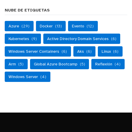
NUBE DE ETIQUETAS
Azure
(29)
Docker
(13)
Evento
(12)
Kubernetes
(9)
Active Directory Domain Services
(6)
Windows Server Containers
(6)
Aks
(6)
Linux
(6)
Arm
(5)
Global Azure Bootcamp
(5)
Reflexión
(4)
Windows Server
(4)