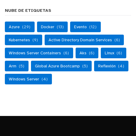
NUBE DE ETIQUETAS
Azure
(29)
Docker
(13)
Evento
(12)
Kubernetes
(9)
Active Directory Domain Services
(6)
Windows Server Containers
(6)
Aks
(6)
Linux
(6)
Arm
(5)
Global Azure Bootcamp
(5)
Reflexión
(4)
Windows Server
(4)